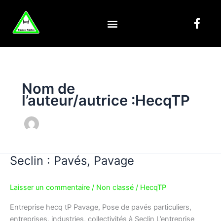
Aller
F
au
a
contenu
c
e
b
o
o
Nom de
k
l’auteur/autrice :HecqTP
-
f
Seclin : Pavés, Pavage
Seclin
:
Pavés,
Laisser un commentaire
/
Non classé
/
HecqTP
Pavage
Entreprise hecq tP Pavage, Pose de pavés particuliers,
entreprises, industries, collectivités à Seclin L’entreprise