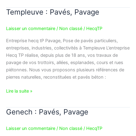
Templeuve : Pavés, Pavage
Templeuve
:
Pavés,
Laisser un commentaire
/
Non classé
/
HecqTP
Pavage
Entreprise hecq tP Pavage, Pose de pavés particuliers,
entreprises, industries, collectivités à Templeuve L’entreprise
Hecq TP réalise, depuis plus de 18 ans, vos travaux de
pavage de vos trottoirs, allées, esplanades, cours et rues
piétonnes. Nous vous proposons plusieurs références de
pierres naturelles, reconstituées et pavés béton :
Lire la suite »
Genech : Pavés, Pavage
Genech
:
Pavés,
Laisser un commentaire
/
Non classé
/
HecqTP
Pavage