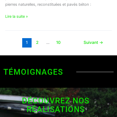
pierres naturelles, reconstituées et pavés béton :
Lire la suite »
1
2
…
10
Suivant
→
TÉMOIGNAGES
DÉCOUVREZ NOS
RÉALISATIONS