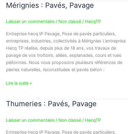
Mérignies : Pavés, Pavage
Mérignies
:
Pavés,
Laisser un commentaire
/
Non classé
/
HecqTP
Pavage
Entreprise hecq tP Pavage, Pose de pavés particuliers,
entreprises, industries, collectivités à Mérignies L’entreprise
Hecq TP réalise, depuis plus de 18 ans, vos travaux de
pavage de vos trottoirs, allées, esplanades, cours et rues
piétonnes. Nous vous proposons plusieurs références de
pierres naturelles, reconstituées et pavés béton :
Lire la suite »
Thumeries : Pavés, Pavage
Thumeries
:
Pavés,
Laisser un commentaire
/
Non classé
/
HecqTP
Pavage
Entreprise hecq tP Pavage, Pose de pavés particuliers,