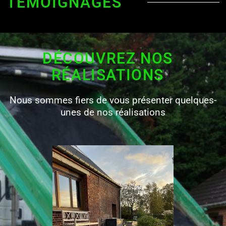
TÉMOIGNAGES
DÉCOUVREZ NOS
RÉALISATIONS
Nous sommes fiers de vous présenter quelques-
unes de nos réalisations