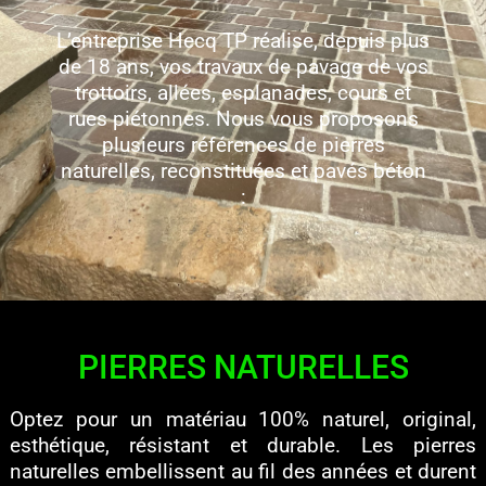
L’entreprise Hecq TP réalise, depuis plus
de 18 ans, vos travaux de pavage de vos
trottoirs, allées, esplanades, cours et
rues piétonnes. Nous vous proposons
plusieurs références de pierres
naturelles, reconstituées et pavés béton
:
PIERRES NATURELLES
Optez pour un matériau 100% naturel, original,
esthétique, résistant et durable. Les pierres
naturelles embellissent au fil des années et durent